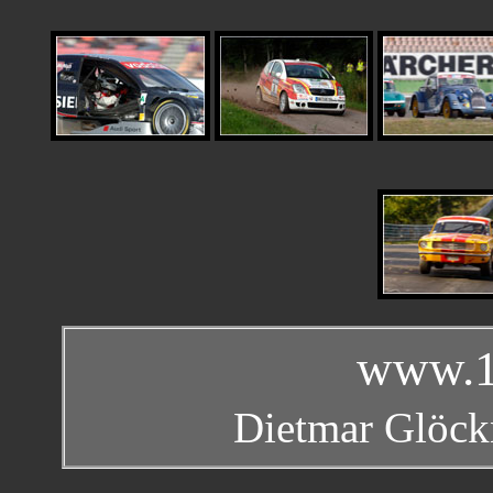
www.1
Dietmar Glöckn