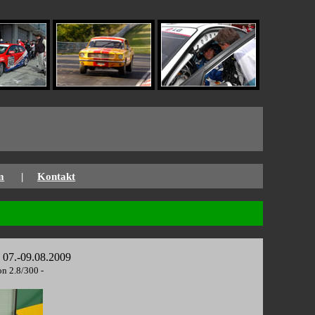
m
|
Kontakt
 07.-09.08.2009
n 2.8/300 -