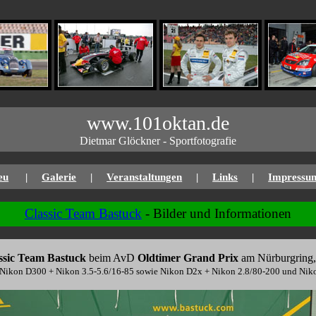
www.101oktan.de
Dietmar Glöckner - Sportfotografie
eu
|
Galerie
|
Veranstaltungen
|
Links
|
Impressu
Classic Team Bastuck
- Bilder und Informationen
ssic Team Bastuck
beim AvD
Oldtimer Grand Prix
am Nürburgring,
 Nikon D300 + Nikon 3.5-5.6/16-85 sowie Nikon D2x + Nikon 2.8/80-200 und Niko