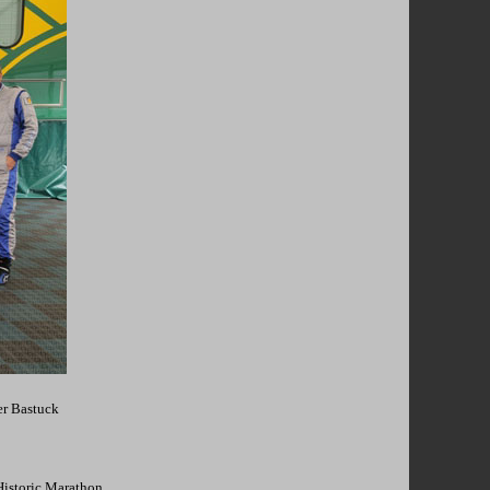
er Bastuck
Historic Marathon