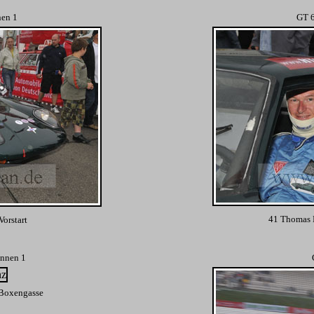
nen 1
GT 6
41 Thomas 
orstart
ennen 1
 Boxengasse