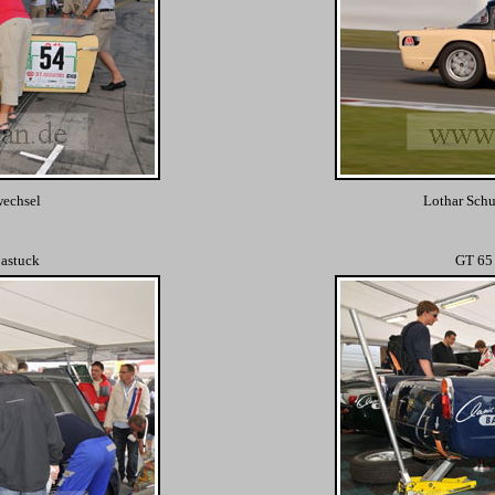
wechsel
Lothar Sch
Bastuck
GT 65 