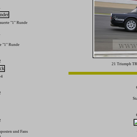
1
uerte "1" Runde
1
e "1" Runde
2
21 Triumph TR
e4
2
St
2
nposten und Fans
2