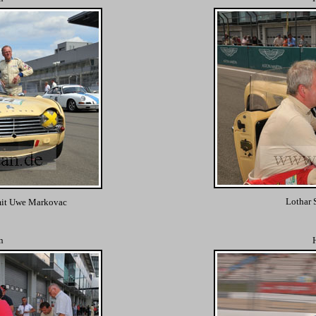
Lothar
it Uwe Markovac
n