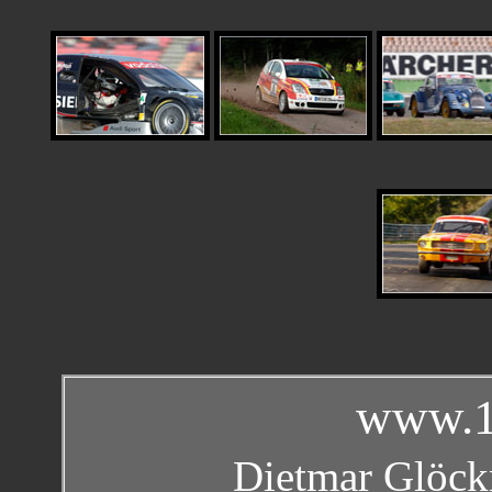
www.1
Dietmar Glöckn