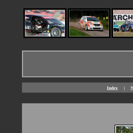
Index
|