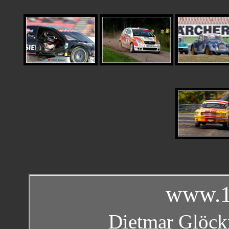
www.1
Dietmar Glöckn