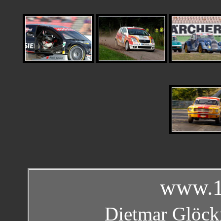
www.1
Dietmar Glöckn