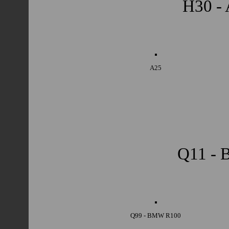
H30 - 
A25
Q11 -
Q99 - BMW R100