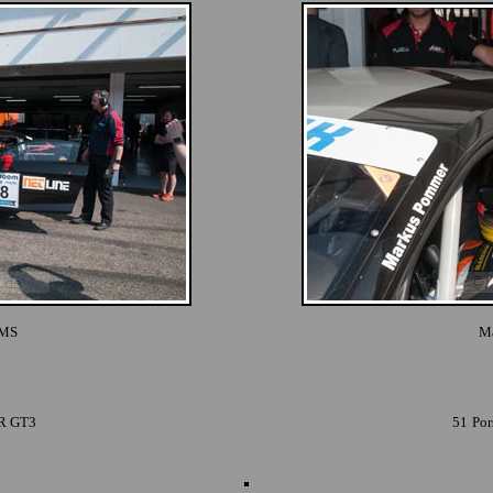
LMS
M
.R GT3
51
Por