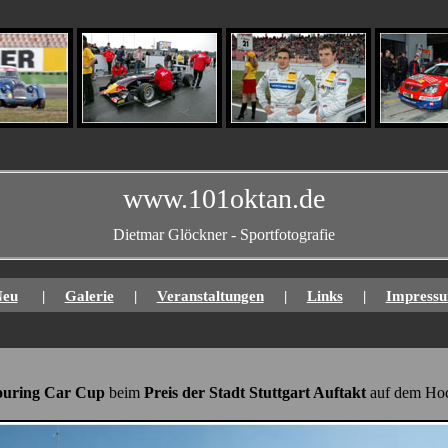
www.101oktan.de
Dietmar Glöckner - Sportfotografie
Neu
|
Galerie
|
Veranstaltungen
|
Links
|
Impress
ouring Car Cup
beim
Preis der Stadt Stuttgart Auftakt
auf dem Hoc