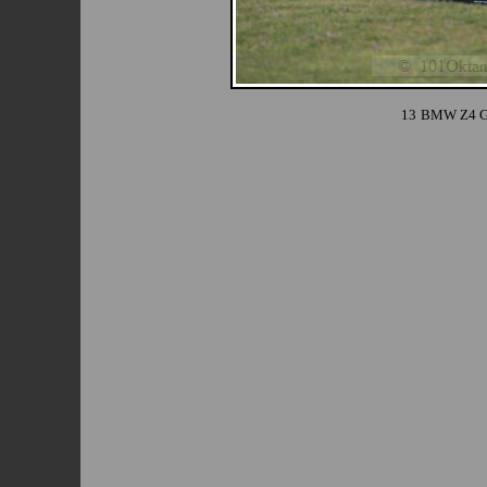
13
BMW Z4 