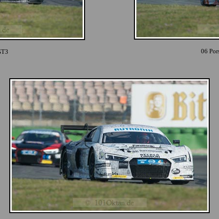
06 Po
GT3