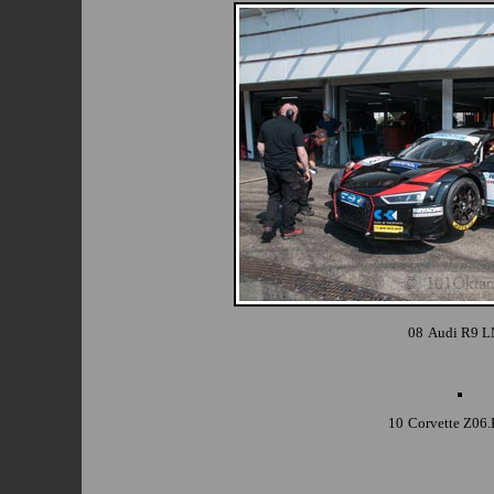
08
Audi R9 
10
Corvette Z06