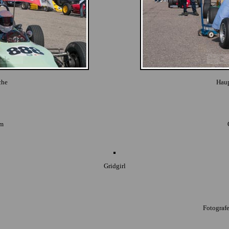
che
Haup
rm
Gridgirl
Fotograf