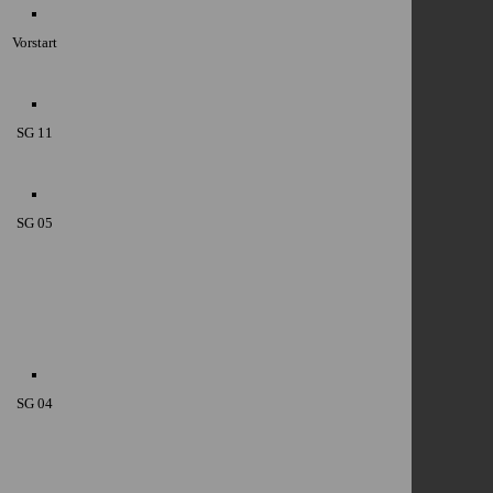
Vorstart
SG 11
SG 05
SG 04