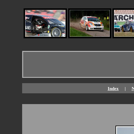
Index
|