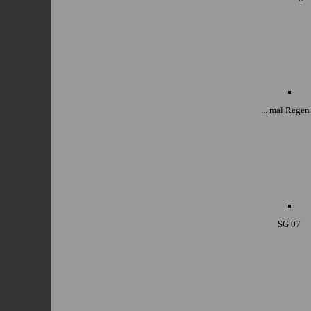
... mal Regen .
SG 07