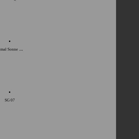
...
. mal Sonne
SG 07