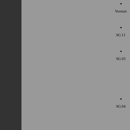
Vorstart
SG 11
SG 05
SG 04