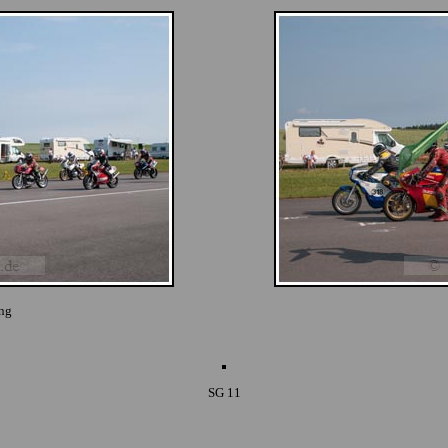
ung
SG 11