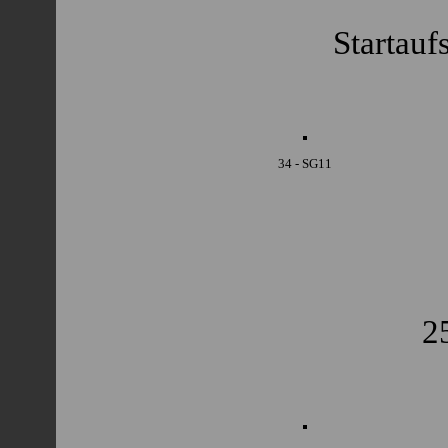
Startauf
34 - SG11
2