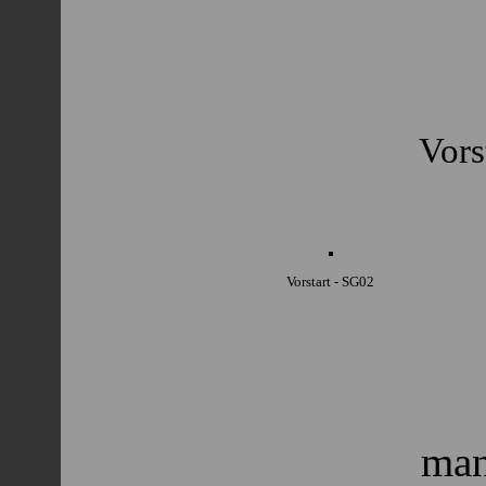
Vors
Vorstart - SG02
man