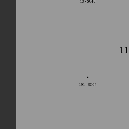
13 - SG10
11
191 - SG04