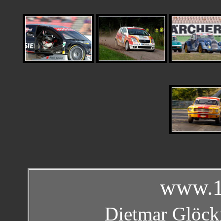
www.1
Dietmar Glöckn