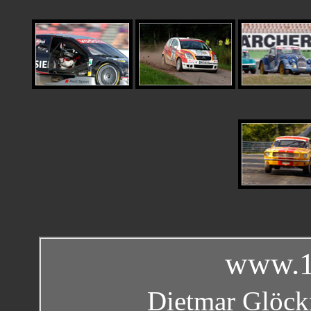
www.1
Dietmar Glöckn