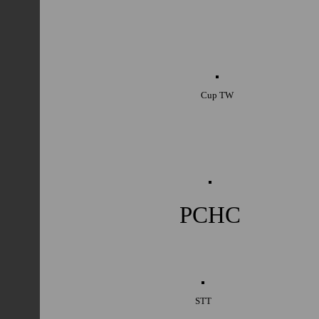
Cup TW
PCHC
STT