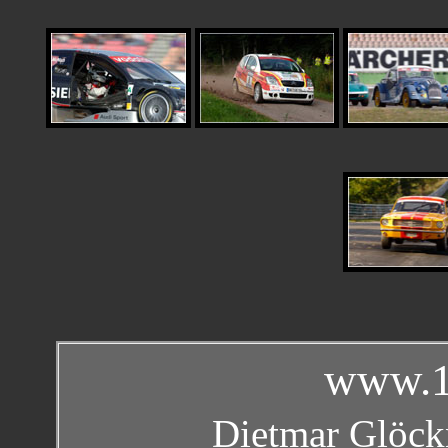
www.1
Dietmar Glöckn