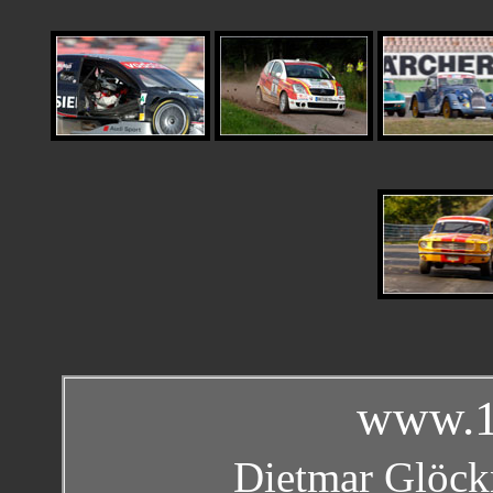
www.1
Dietmar Glöckn