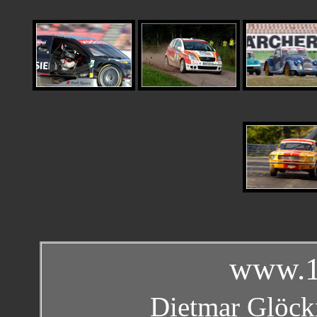
www.1
Dietmar Glöckn