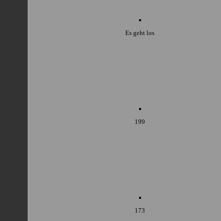
Es geht los
199
173